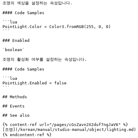
조명의 색상을 설정하는 속성입니다.

#### Code Samples

```lua

PointLight.Color = Color3.fromRGB(255, 0, 0)

```

### Enabled

`boolean`

조명의 활성화 여부를 설정하는 속성입니다.

#### Code Samples

```lua

PointLight.Enabled = false

```

## Methods

## Events

## See also

{% content-ref url="/pages/cGsZavn2X2duf7ngJaV6" %}

[조명](/korean/manual/studio-manual/object/lighting.md)
