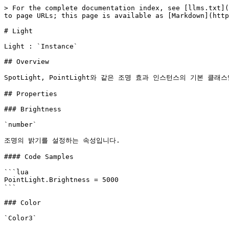
> For the complete documentation index, see [llms.txt](
to page URLs; this page is available as [Markdown](http
# Light

Light : `Instance`

## Overview

SpotLight, PointLight와 같은 조명 효과 인스턴스의 기본 클래스
## Properties

### Brightness

`number`

조명의 밝기를 설정하는 속성입니다.

#### Code Samples

```lua

PointLight.Brightness = 5000

```

### Color

`Color3`
