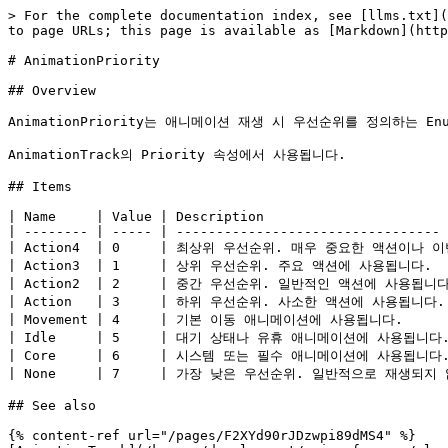
> For the complete documentation index, see [llms.txt](
to page URLs; this page is available as [Markdown](http
# AnimationPriority

## Overview

AnimationPriority는 애니메이션 재생 시 우선순위를 정의하는
AnimationTrack의 Priority 속성에서 사용됩니다.

## Items

| Name     | Value | Description                       
| -------- | ----- | --------------------------------- 
| Action4  | 0     | 최상위 우선순위. 매우 중요한 액션이나 
| Action3  | 1     | 상위 우선순위. 주요 액션에 사용됩니다.    
| Action2  | 2     | 중간 우선순위. 일반적인 액션에 사용됩니다. 
| Action   | 3     | 하위 우선순위. 사소한 액션에 사용됩니다. 
| Movement | 4     | 기본 이동 애니메이션에 사용됩니다.       
| Idle     | 5     | 대기 상태나 유휴 애니메이션에 사용됩니다.  
| Core     | 6     | 시스템 또는 필수 애니메이션에 사용됩니다.  
| None     | 7     | 가장 낮은 우선순위. 일반적으로 재생되지 않
## See also

{% content-ref url="/pages/F2XYd90rJDzwpi89dMS4" %}
