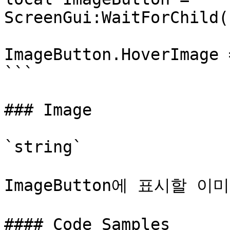
ScreenGui:WaitForChild(
ImageButton.HoverImage 
```

### Image

`string`

ImageButton에 표시할 
#### Code Samples
