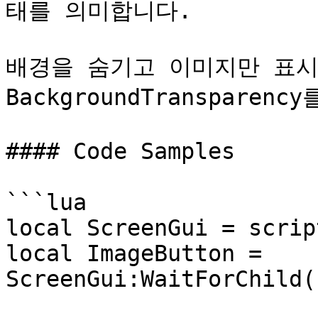
태를 의미합니다.

배경을 숨기고 이미지만 표시
BackgroundTransparen
#### Code Samples

```lua

local ScreenGui = scrip
local ImageButton = 
ScreenGui:WaitForChild(