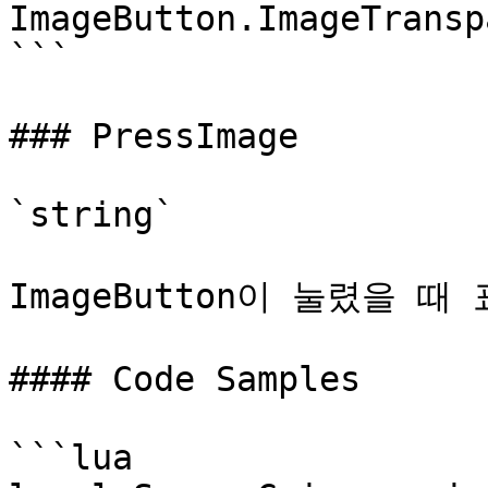
ImageButton.ImageTransp
```

### PressImage

`string`

ImageButton이 눌렸을 
#### Code Samples

```lua
