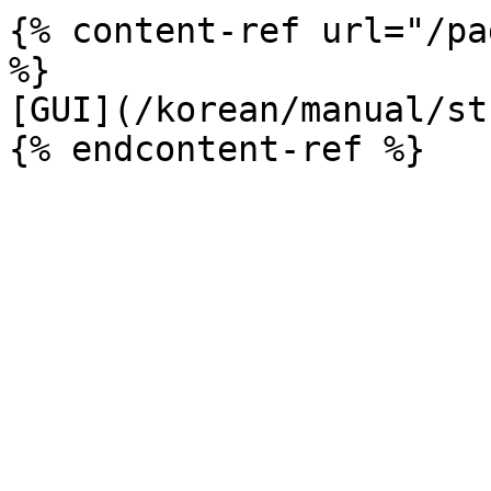
{% content-ref url="/pa
%}

[GUI](/korean/manual/st