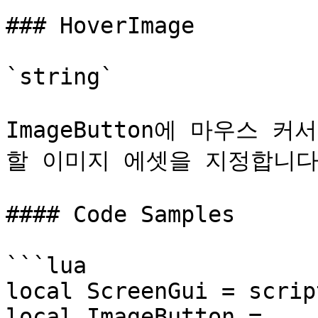
### HoverImage

`string`

ImageButton에 마우스 
할 이미지 에셋을 지정합니다.
#### Code Samples

```lua

local ScreenGui = scrip
local ImageButton = 