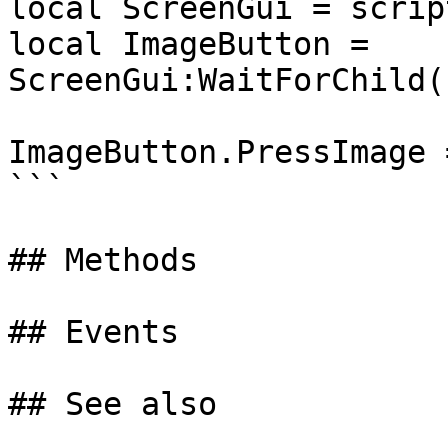
local ScreenGui = scrip
local ImageButton = 
ScreenGui:WaitForChild(
ImageButton.PressImage 
```

## Methods

## Events

## See also
