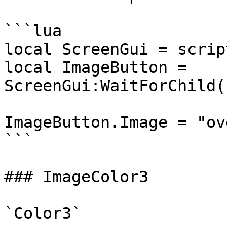
```lua

local ScreenGui = scrip
local ImageButton = 
ScreenGui:WaitForChild(
ImageButton.Image = "ov
```

### ImageColor3

`Color3`
