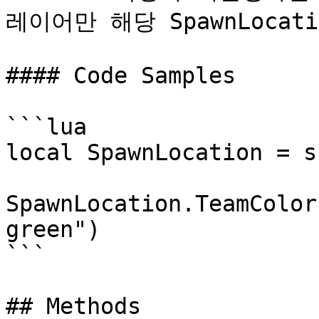
레이어만 해당 SpawnLocat
#### Code Samples

```lua

local SpawnLocation = s
SpawnLocation.TeamColor
green")

```

## Methods
