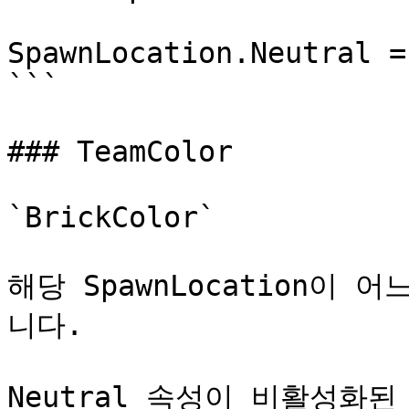
SpawnLocation.Neutral =
```

### TeamColor

`BrickColor`

해당 SpawnLocation이
니다.

Neutral 속성이 비활성화