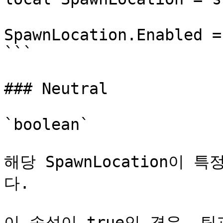
SpawnLocation.Enabled =
```

### Neutral

`boolean`

해당 SpawnLocation이
다.

이 속성이 true인 경우, 