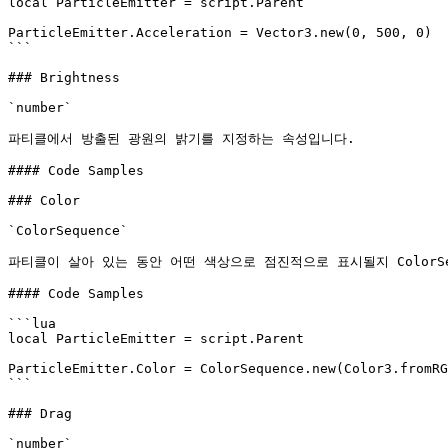
local ParticleEmitter = script.Parent

ParticleEmitter.Acceleration = Vector3.new(0, 500, 0)

```

### Brightness

`number`

파티클에서 방출된 광원의 밝기를 지정하는 속성입니다.

#### Code Samples

### Color

`ColorSequence`

파티클이 살아 있는 동안 어떤 색상으로 점진적으로 표시될지 ColorSe
#### Code Samples

```lua

local ParticleEmitter = script.Parent

ParticleEmitter.Color = ColorSequence.new(Color3.fromRG
```

### Drag

`number`
