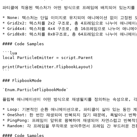
파티클에 적용된 텍스처가 어떤 방식으로 프레임에 배치되어 있는지를 
* None: 텍스처는 단일 이미지로 유지되며 애니메이션 없이 고정된 
* Grid2x2: 텍스처를 2x2 구조로, 총 4프레임으로 나누어 애니메이
* Grid4x4: 텍스처를 4x4 구조로, 총 16프레임으로 나누어 애니메
* Grid8x8: 텍스처를 8x8구조로, 총 64프레임으로 나누어 애니메이
#### Code Samples

```lua

local ParticleEmitter = script.Parent

print(ParticleEmitter.FlipbookLayout)

```

### FlipbookMode

`Enum.ParticleFlipbookMode`

플립북 애니메이션이 어떤 방식으로 재생될지를 정의하는 속성으로, 각
* Loop: 기본적인 순환 애니메이션으로, 파티클이 살아 있는 동안 
* OneShot: 한 번만 재생되며 반복되지 않기 때문에, 폭발이나
* PingPong: 프레임이 앞뒤로 왕복하며 재생되어 자연스럽고 반복적
* Random: 각 프레임을 무작위로 보여주면서 프레임 간 부드러운 
#### Code Samples
