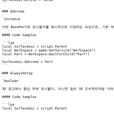
```

### Adornee

`Instance`

어떤 BasePart에 표시될지를 명시적으로 지정하는 속성으로, 기본 부
#### Code Samples

```lua

local SurfaceGui = script.Parent

local Workspace = game:GetService("Workspace")

local Part = Workspace:WaitForChild("Part")

SurfaceGui.Adornee = Part

```

### AlwaysOnTop

`boolean`

3D 공간에서 항상 위에 표시될지, 아니면 일반 3D 오브젝트처럼 가려
#### Code Samples

```lua

local SurfaceGui = script.Parent
