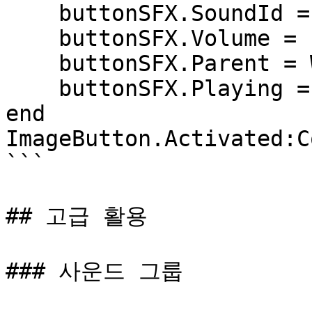
    buttonSFX.SoundId = "ovdrassetid://1234"	

    buttonSFX.Volume = 1

    buttonSFX.Parent = Workspace

    buttonSFX.Playing = true

end

ImageButton.Activated:C
```

## 고급 활용

### 사운드 그룹
