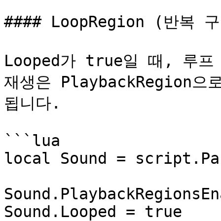
#### LoopRegion (반복 
Looped가 true일 때, 
재생은 PlaybackRegion으
됩니다.

```lua

local Sound = script.Par
Sound.PlaybackRegionsEn
Sound.Looped = true
