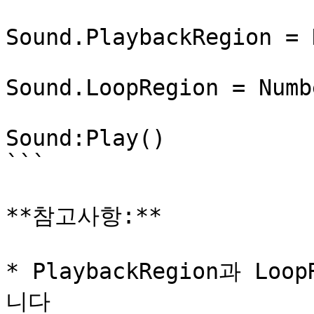
Sound.PlaybackRegion = 
Sound.LoopRegion = Numb
Sound:Play()

```

**참고사항:**

* PlaybackRegion과 L
니다
