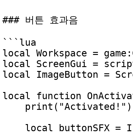
### 버튼 효과음

```lua

local Workspace = game:
local ScreenGui = scrip
local ImageButton = Scr
local function OnActiva
    print("Activated!")

    local buttonSFX = Instance.new("Sound")
