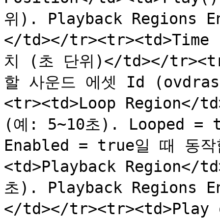
위). Playback Regions
</td></tr><tr><td>Tim
치 (초 단위)</td></tr><tr
할 사운드 에셋 Id (ovdras
<tr><td>Loop Region<
(예: 5~10초). Looped = t
Enabled = true일 때 동작
<td>Playback Region<
초). Playback Regions
</td></tr><tr><td>Pla