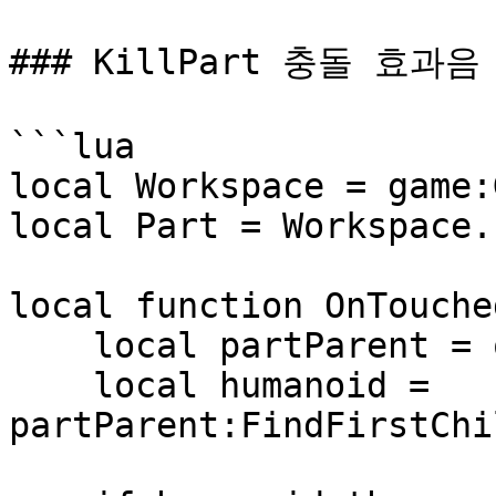
### KillPart 충돌 효과음

```lua

local Workspace = game:
local Part = Workspace.P
local function OnTouche
    local partParent = otherPart.Parent

    local humanoid = 
partParent:FindFirstChi