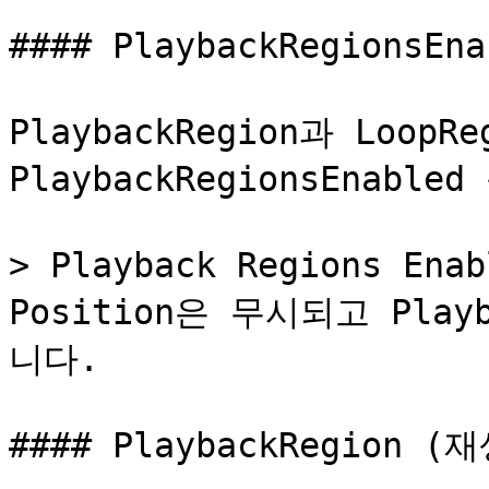
#### PlaybackRegionsEn
PlaybackRegion과 Loop
PlaybackRegionsEnabl
> Playback Regions En
Position은 무시되고 Pla
니다.

#### PlaybackRegion (