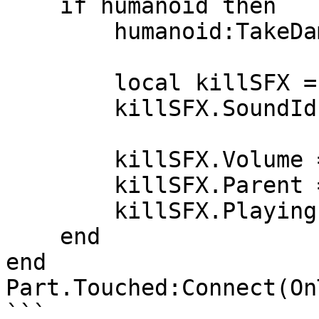
    if humanoid then

        humanoid:TakeDamage(100)        

        local killSFX = Instance.new("Sound")

        killSFX.SoundId = "ovdrassetid://1234"		
        killSFX.Volume = 1

        killSFX.Parent = Part

        killSFX.Playing = true

    end

end

Part.Touched:Connect(On
```
