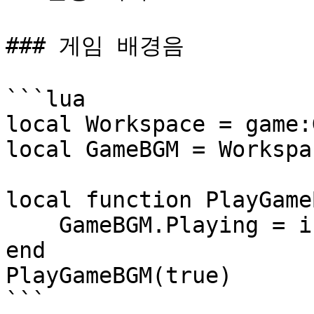
### 게임 배경음

```lua

local Workspace = game:
local GameBGM = Workspa
local function PlayGame
    GameBGM.Playing = isPlay

end

PlayGameBGM(true)

```
