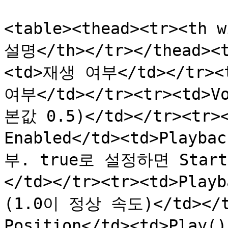
<table><thead><tr><th
설명</th></tr></thead><t
<td>재생 여부</td></tr><t
여부</td></tr><tr><td>V
본값 0.5)</td></tr><tr><
Enabled</td><td>Playb
부. true로 설정하면 Start
</td></tr><tr><td>Play
(1.0이 정상 속도)</td></tr
Position</td><td>Pl