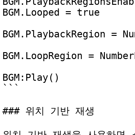
BGM.PlaybackRegionsEnab
BGM.Looped = true

BGM.PlaybackRegion = Nu
BGM.LoopRegion = Number
BGM:Play()

```

### 위치 기반 재생

위치 기반 재생을 사용하면 