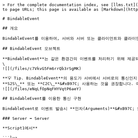
> For the complete documentation index, see [llms.txt](
to page URLs; this page is available as [Markdown](http
# BindableEvent

## 개요

BindableEvent를 이용하여, 서버와 서버 또는 클라이언트와 클라
## BindableEvent 오브젝트

**BindableEvent**는 같은 환경간의 이벤트를 처리하기 위해 제
\

![](/files/c7VkvG5Fm6rrQb3rSgMK)

**💡 Tip. BindableEvent**의 용도가 서버에서 서버로의 통신인
**S2S\_** 또는 **C2C\_**&#xB97C; 사용하는 것을 권장
![](/files/eNqLfOpNqFHYVqtP6aeY)

## BindableEvent를 이용한 통신 구현

BindableEvent로 이벤트 발송시 **인자(Arguments)**&#x
### Server ➡ Server

**Script1에서**

```lua
