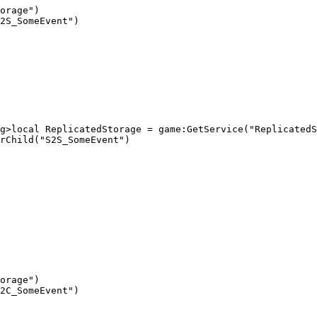
orage")

2S_SomeEvent")

g>local ReplicatedStorage = game:GetService("ReplicatedS
rChild("S2S_SomeEvent")

orage")

2C_SomeEvent")
