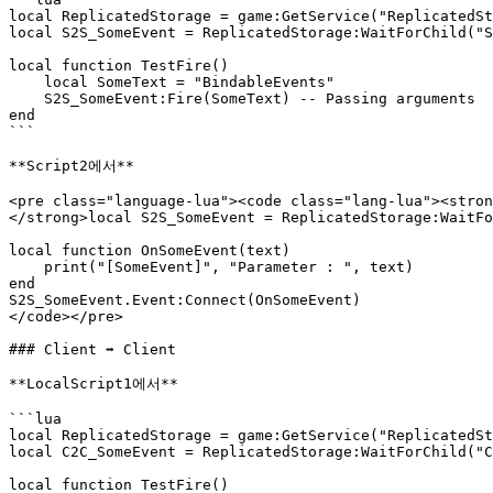
local ReplicatedStorage = game:GetService("ReplicatedSt
local S2S_SomeEvent = ReplicatedStorage:WaitForChild("S
local function TestFire()

    local SomeText = "BindableEvents"

    S2S_SomeEvent:Fire(SomeText) -- Passing arguments

end

```

**Script2에서**

<pre class="language-lua"><code class="lang-lua"><stron
</strong>local S2S_SomeEvent = ReplicatedStorage:WaitFo
local function OnSomeEvent(text)

    print("[SomeEvent]", "Parameter : ", text)

end

S2S_SomeEvent.Event:Connect(OnSomeEvent)

</code></pre>

### Client ➡ Client

**LocalScript1에서**

```lua

local ReplicatedStorage = game:GetService("ReplicatedSt
local C2C_SomeEvent = ReplicatedStorage:WaitForChild("C
local function TestFire()
