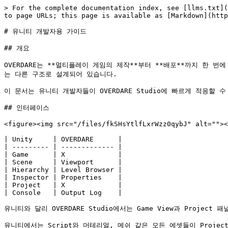
> For the complete documentation index, see [llms.txt](https://docs.overdare.com/llms.txt). Markdown versions of documentation pages are available by appending `.md` to page URLs; this page is available as [Markdown](https://docs.overdare.com/korean/manual/quick-start-guide/unity-developer-guide.md).

# 유니티 개발자용 가이드

## 개요

OVERDARE는 **멀티플레이 게임의 제작**부터 **배포**까지 한 번에 처리할 수 있는 강력한 **게임 제작 플랫폼**입니다. 클라이언트 기반의 유니티와 달리, 멀티플레이 환경을 기반으로 하기 때문에 유니티와는 다른 구조로 설계되어 있습니다.

이 문서는 유니티 개발자들이 OVERDARE Studio에 빠르게 적응할 수 있도록 돕기 위해 작성된 문서입니다. OVERDARE를 이용하여 멀티플레이 게임 제작의 **새로운 가능성**을 탐험해 보세요!

## 인터페이스

<figure><img src="/files/fkSHsYtlfLxrWzz0qybJ" alt=""><figcaption><p>Unity / OVERDARE Studio</p></figcaption></figure>

| Unity     | OVERDARE      |
| --------- | ------------- |
| Game      | X             |
| Scene     | Viewport      |
| Hierarchy | Level Browser |
| Inspector | Properties    |
| Project   | X             |
| Console   | Output Log    |

유니티와 달리 OVERDARE Studio에서는 Game View과 Project 패널을 제공하지 않습니다. 대신 플레이를 실행하면 **Viewport 패널이 플레이 화면으로 전환**됩니다.

유니티에서는 Script와 머테리얼, 메쉬 같은 모든 에셋들이 Project 패널에서 관리되지만, OVERDARE Studio에서는 Script도 **Level Browser**에서 관리되며, Mesh나 Image, Audio와 같은 외부에서 임포트한 에셋들은 **Asset Manager**를 통해 별도로 관리됩니다.

## 단축키 차이

| Unity    | OVERDARE   | 기능          |
| -------- | ---------- | ----------- |
| Q        | Ctrl + 1   | Select Tool |
| W        | Ctrl + 2   | Move Tool   |
| E        | Ctrl + 3   | Rotate Tool |
| R        | Ctrl + 4   | Scale Tool  |
| Ctrl + P | F5         | Play        |
| Ctrl + P | Shift + F5 | Stop        |

## 3D 월드 좌표계

<figure><img src="/files/XYmkhDrdUFqkST528oDJ" alt=""><figcaption><p>Unity / OVERDARE Studio</p></figcaption></figure>

유니티와 OVERDARE는 X축과 Y축의 방향이 같다는 점에서 좌표계 구조가 유사하지만, **Z축의 방향**에 차이가 있습니다. 유니티에서는 **정면 방향이 +Z**인 반면, OVERDARE에서는 **정면이 -Z 방향**입니다. 이 차이는 캐릭터나 카메라의 Forward 방향을 설정하거나, 이동 및 회전을 계산할 때 기준 축이 반대가 된다는 점에서 중요한 차이를 만듭니다.

## 에셋 임포트

<figure><img src="/files/HdA9EMYNb9nyjhJk6arV" alt=""><figcaption><p>Unity / OVERDARE Studio</p></figcaption></figure>

클라이언트 기반인 유니티에서는 드래그&드롭으로 외부 에셋을 간편하게 임포트할 수 있습니다. 반면, OVERDARE Studio는 **크리에이터를 위한 플랫폼**으로 외부 에셋을 사용할 때 **서버 업로드** 과정을 거치도록 설계되었습니다. 이를 통해 크리에이터는 에셋을 쉽게 공유하고 게임 제작에 활용할 수 있습니다.

외부 에셋을 임포트하려면 OVERDARE Studio 상단 메뉴에서 **Import 버튼**을 클릭해야 합니다. 에셋을 Import하면 서버로 업로드되고, **서버에서 처리가 완료되면 Asset Store에 표시**됩니다.

### 리소스 동적 로드

유니티에서는 런타임에서 **Resources.Load**를 사용해 리소스를 불러올 수 있으며, 이는 Project 패널 내 Resources 폴더에 있는 에셋을 경로 기반으로 로드하는 방식입니다. 예를 들어, Resources.Load로 텍스처 에셋을 불러온 뒤 머티리얼에 적용하는 식으로 사용됩니다.

반면, OVERDARE에서는 각 에셋에 할당된 고유한 **AssetId**를 통해 외부 에셋을 참조하며, 메시에 텍스처 자체를 할당하는 것이 아니라 해당 텍스처의 AssetId를 설정하는 방식으로 동작합니다. 이는 에디터 기반 내부 자원 관리에 중점을 둔 유니티와, **네트워크 기반 외부 자원 참조 구조**를 중심으로 하는 OVERDARE 간의 근본적인 시스템 차이에서 비롯됩니다.

자세히 알아보기

{% content-ref url="/pages/lMm2e5Zay4cMI4Ke6F8E" %}
[에셋 임포트](/korean/manual/studio-manual/asset-and-resource-creation/asset-import.md)
{% endcontent-ref %}

## 오브젝트 구조 차이

<figure><img src="/files/WgrF2sf8oq6RAqUACRtn" alt=""><figcaption><p>Unity / OVERDARE Studio</p></figcaption></figure>

유니티의 주요 기능은 컴포넌트 단위로 구성되므로, 카메라, 콜라이더, 오디오 등 다양한 컴포넌트를 조합하여 오브젝트의 기능을 자유롭게 구성할 수 있습니다. 반면, OVERDARE Studio에서는 **기능별로 오브젝트 타입이 고정**되어 있습니다.

예를 들어, 유니티에서는 오브젝트에 물리 기능을 추가하려면 Rigidbody 컴포넌트를 추가해야 하지만, OVERDARE Studio에서는 물리 기능이 내장된 Part 오브젝트에서 Anchored 속성을 비활성화해야 합니다.

### Transf