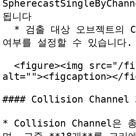
SpherecastSingleByC
됩니다

  * 검출 대상 오브젝트의 Collision Profile 에 대한 감지 
여부를 설정할 수 있습니다.

  <figure><img src="/files/tskfl3mZCtlPbRi3UirA" 
alt=""><figcaption></fi
#### Collision Channe
* Collision Channel