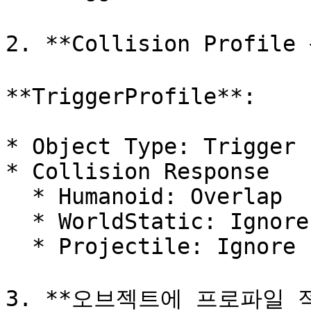
2. **Collision Profile
**TriggerProfile**:

* Object Type: Trigger

* Collision Response

  * Humanoid: Overlap

  * WorldStatic: Ignore

  * Projectile: Ignore

3. **오브젝트에 프로파일 적