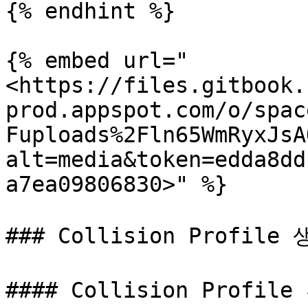
{% endhint %}

{% embed url="
<https://files.gitbook.
prod.appspot.com/o/spac
Fuploads%2Fln65WmRyxJsA
alt=media&token=edda8dd
a7ea09806830>" %}

### Collision Profile
#### Collision Profile