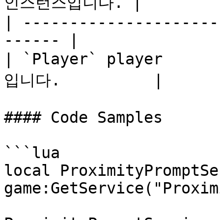
인스턴스입니다. |

| ---------------------
------ |

| `Player` player  
입니다.          |

#### Code Samples

```lua

local ProximityPromptSe
game:GetService("Proxim