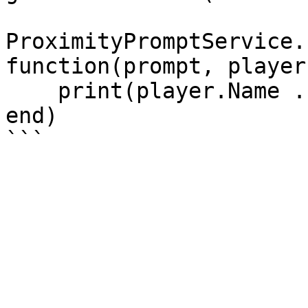
ProximityPromptService.
function(prompt, player)
    print(player.Name .. "'s trigger has ended.")

end)
