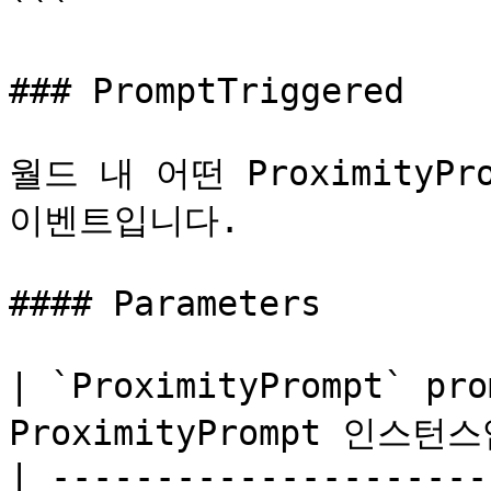
```

### PromptTriggered

월드 내 어떤 ProximityP
이벤트입니다.

#### Parameters

| `ProximityPrompt` pr
ProximityPrompt 인스턴스
| ---------------------