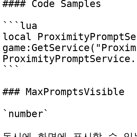
#### Code Samples

```lua

local ProximityPromptSe
game:GetService("Proxim
ProximityPromptService.
```

### MaxPromptsVisible

`number`

동시에 화면에 표시할 수 있