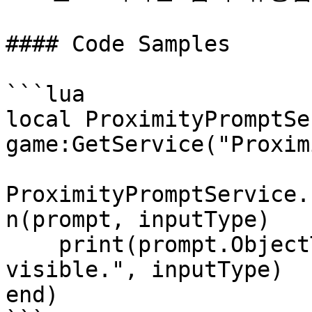
#### Code Samples

```lua

local ProximityPromptSe
game:GetService("Proxim
ProximityPromptService.
n(prompt, inputType)

    print(prompt.ObjectText .. " prompt is now 
visible.", inputType)

end)
