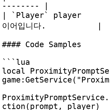
-------- |

| `Player` player  
이어입니다.           |

#### Code Samples

```lua

local ProximityPromptSe
game:GetService("Proxim
ProximityPromptService.
ction(prompt, player)
