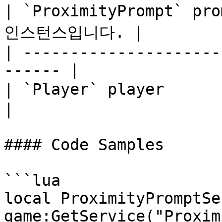
| `ProximityPrompt` pr
인스턴스입니다. |

| ---------------------
------ |

| `Player` player          |
|

#### Code Samples

```lua

local ProximityPromptSe
game:GetService("Proxim