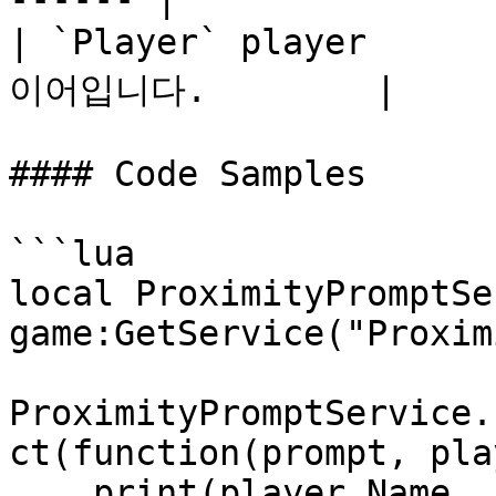
| `Player` player  
이어입니다.        |

#### Code Samples

```lua

local ProximityPromptSe
game:GetService("Proxim
ProximityPromptService.
ct(function(prompt, play
    print(player.Name .. " started holding.")
