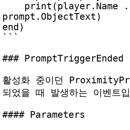
    print(player.Name .. " interacted with " .. 
prompt.ObjectText)

end)

```

### PromptTriggerEnded

활성화 중이던 Proximity
되었을 때 발생하는 이벤트입
#### Parameters
