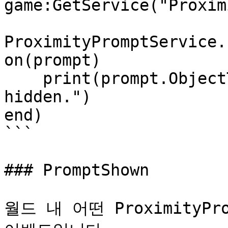
game:GetService("Proxim
ProximityPromptService.
on(prompt)

    print(prompt.ObjectText .. " prompt is now 
hidden.")

end)

```

### PromptShown

월드 내 어떤 ProximityP