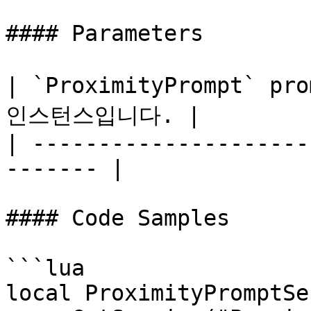
#### Parameters

| `ProximityPrompt` pr
인스턴스입니다. |

| ---------------------
------- |

#### Code Samples

```lua

local ProximityPromptSe